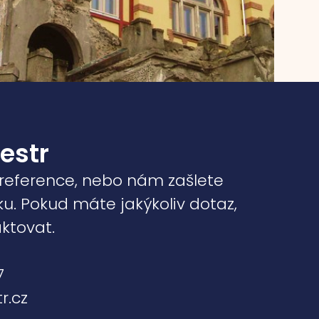
Destr
 reference, nebo nám zašlete
. Pokud máte jakýkoliv dotaz,
ktovat.
7
r.cz