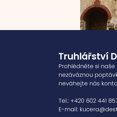
Truhlářství 
Prohlédněte si naše
nezáváznou poptávku
neváhejte nás konta
Tel.: +420 602 441 85
E-mail: kucera@dest