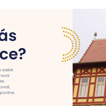
ás
áce?
 zaslat
enová
áte
tovat,
dpovíme.